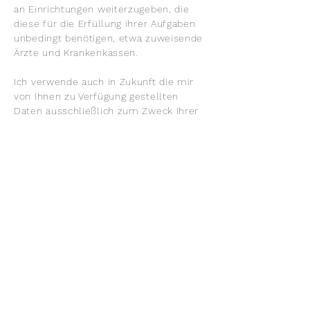
an Einrichtungen weiterzugeben, die
diese für die Erfüllung ihrer Aufgaben
unbedingt benötigen, etwa zuweisende
Ärzte und Krankenkassen.
Ich verwende auch in Zukunft die mir
von Ihnen zu Verfügung gestellten
Daten ausschließlich zum Zweck Ihrer
Therapie.
Sollten Sie via E-Mail oder Telefon mit
mir in Kontakt treten, werden Ihre
Daten zur Bearbeitung der Anfrage und
im Falle eines Zustandekommens
eines Therapievertrages gespeichert.
Diese Daten werden ohne Einwilligung
nicht an Dritte weiter geleitet. Sie
stimmen damit, weiterer Kontaktierung
über den von Ihnen gewählten
Kommunikationsweg zu. Aus
datenschutzrechtlichen Gründen rate